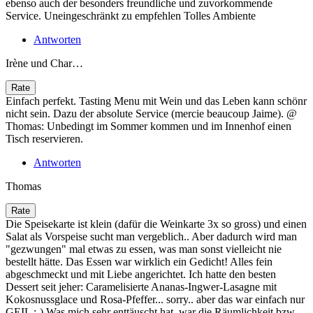
ebenso auch der besonders freundliche und zuvorkommende
Service. Uneingeschränkt zu empfehlen Tolles Ambiente
Antworten
Irène und Char…
Einfach perfekt. Tasting Menu mit Wein und das Leben kann schönr
nicht sein. Dazu der absolute Service (mercie beaucoup Jaime). @
Thomas: Unbedingt im Sommer kommen und im Innenhof einen
Tisch reservieren.
Antworten
Thomas
Die Speisekarte ist klein (dafür die Weinkarte 3x so gross) und einen
Salat als Vorspeise sucht man vergeblich.. Aber dadurch wird man
"gezwungen" mal etwas zu essen, was man sonst vielleicht nie
bestellt hätte. Das Essen war wirklich ein Gedicht! Alles fein
abgeschmeckt und mit Liebe angerichtet. Ich hatte den besten
Dessert seit jeher: Caramelisierte Ananas-Ingwer-Lasagne mit
Kokosnussglace und Rosa-Pfeffer... sorry.. aber das war einfach nur
GEIL :-) Was mich sehr enttäuscht hat, war die Räumlichkeit bzw.