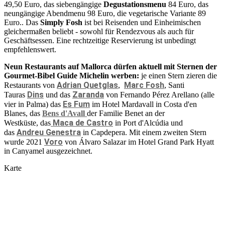
49,50 Euro, das siebengängige
Degustationsmenu
84 Euro, das
neungängige Abendmenu 98 Euro, die vegetarische Variante 89
Euro.. Das
Simply Fosh
ist bei Reisenden und Einheimischen
gleichermaßen beliebt - sowohl für Rendezvous als auch für
Geschäftsessen. Eine rechtzeitige Reservierung ist unbedingt
empfehlenswert.
Neun Restaurants auf Mallorca dürfen aktuell mit Sternen der
Gourmet-Bibel Guide Michelin werben:
je einen Stern zieren die
Adrian Quetglas
Marc Fosh
Restaurants von
,
, Santi
Dins
Zaranda
Tauras
und das
von Fernando Pérez Arellano (alle
Es Fum
vier in Palma) das
im Hotel Mardavall in Costa d'en
Blanes, das
Bens d'Avall
der Familie Benet an der
Maca de Castro
Westküste, das
in Port d'Alcúdia und
Andreu Genestra
das
in Capdepera. Mit einem zweiten Stern
Voro
wurde 2021
von Álvaro Salazar im Hotel Grand Park Hyatt
in Canyamel ausgezeichnet.
Karte