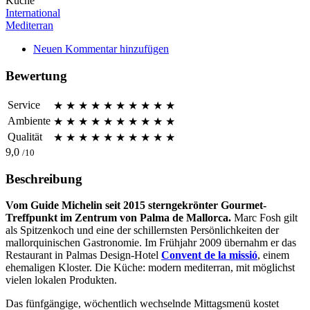
Küche
International
Mediterran
Neuen Kommentar hinzufügen
Bewertung
Service
★
★
★
★
★
★
★
★
★
★
Ambiente
★
★
★
★
★
★
★
★
★
★
Qualität
★
★
★
★
★
★
★
★
★
★
9,0
/10
Beschreibung
Vom Guide Michelin seit 2015 sterngekrönter Gourmet-
Treffpunkt im Zentrum von Palma de Mallorca.
Marc Fosh gilt
als Spitzenkoch und eine der schillernsten Persönlichkeiten der
mallorquinischen Gastronomie. Im Frühjahr 2009 übernahm er das
Restaurant in Palmas Design-Hotel
Convent de la missió
, einem
ehemaligen Kloster. Die Küche: modern mediterran, mit möglichst
vielen lokalen Produkten.
Das fünfgängige, wöchentlich wechselnde Mittagsmenü kostet