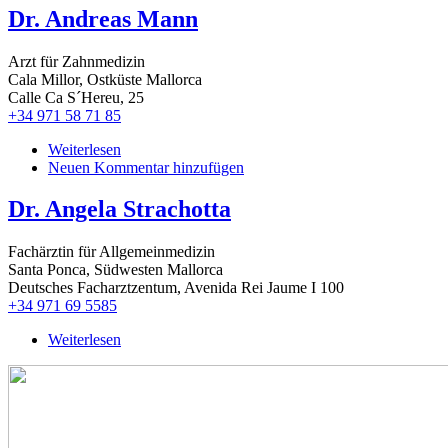
Dr. Andreas Mann
Arzt für Zahnmedizin
Cala Millor, Ostküste Mallorca
Calle Ca S´Hereu, 25
+34 971 58 71 85
Weiterlesen
über
Neuen Kommentar hinzufügen
Dr.
Andreas
Mann
Dr. Angela Strachotta
Fachärztin für Allgemeinmedizin
Santa Ponca, Südwesten Mallorca
Deutsches Facharztzentum, Avenida Rei Jaume I 100
+34 971 69 5585
Weiterlesen
über
Dr.
Angela
Strachotta