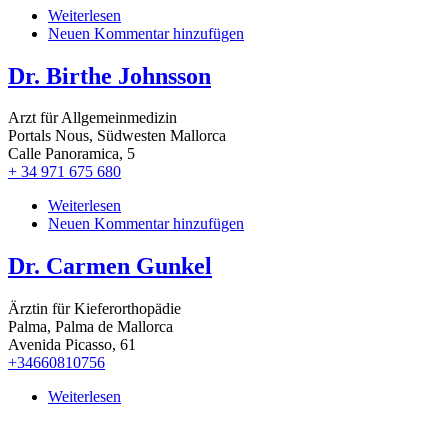
Weiterlesen
über
Neuen Kommentar hinzufügen
Dr.
Barbara
Schmidle
Dr. Birthe Johnsson
Arzt für Allgemeinmedizin
Portals Nous, Südwesten Mallorca
Calle Panoramica, 5
+ 34 971 675 680
Weiterlesen
über
Neuen Kommentar hinzufügen
Dr.
Birthe
Johnsson
Dr. Carmen Gunkel
Ärztin für Kieferorthopädie
Palma, Palma de Mallorca
Avenida Picasso, 61
+34660810756
Weiterlesen
über
Dr.
Carmen