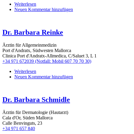
Weiterlesen
über
Neuen Kommentar hinzufügen
Dr.
Astrid
und
Hans
Dr. Barbara Reinke
Trinkl
Ärztin für Allgemeinmedizin
Port d'Andratx, Südwesten Mallorca
Clinica Port d'Andratx-Allmedica, C/Saluet 3, L 1
+34 971 672039 (Notfall: Mobil 607 70 70 30)
Weiterlesen
über
Neuen Kommentar hinzufügen
Dr.
Barbara
Reinke
Dr. Barbara Schmidle
Ärztin für Dermatologie (Hautarzt)
Cala d'Or, Süden Mallorca
Calle Benvinguts, 23
+34 971 657 840