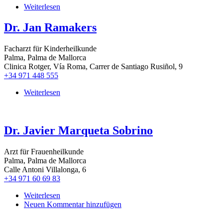
Weiterlesen
über
Dr.
Ines
Dr. Jan Ramakers
Augele
Facharzt für Kinderheilkunde
Palma, Palma de Mallorca
Clinica Rotger, Vía Roma, Carrer de Santiago Rusiñol, 9
+34 971 448 555
Weiterlesen
über
Dr.
Jan
Ramakers
Dr. Javier Marqueta Sobrino
Arzt für Frauenheilkunde
Palma, Palma de Mallorca
Calle Antoni Villalonga, 6
+34 971 60 69 83
Weiterlesen
über
Neuen Kommentar hinzufügen
Dr.
Javier
Marqueta