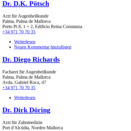
Dr. D.K. Pötsch
Arzt für Augenheilkunde
Palma, Palma de Mallorca
Porto Pi 8, 1 + 2, Edificio Reina Constanza
+34 971 70 70 35
Weiterlesen
über
Neuen Kommentar hinzufügen
Dr.
D.K.
Pötsch
Dr. Diego Richards
Facharzt für Augenheilkunde
Palma, Palma de Mallorca
Avda. Gabriel Roca, 47
+34 971 70 70 35
Weiterlesen
über
Dr.
Diego
Dr. Dirk Döring
Richards
Arzt für Zahnmedizin
Port d'Alcúdia, Norden Mallorca