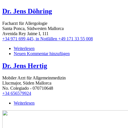
Sobrino
Dr. Jens Döhring
Facharzt für Allergologie
Santa Ponca, Südwesten Mallorca
Avenida Rey Jaime I, 111
+34 971 699 445, in Notfällen +49 171 33 55 008
Weiterlesen
über
Neuen Kommentar hinzufügen
Dr.
Jens
Döhring
Dr. Jens Hertig
Mobiler Arzt für Allgemeinmedizin
Llucmajor, Süden Mallorca
No. Colegiado - 070710648
+34 656579924
Weiterlesen
über
Dr.
Jens
Hertig