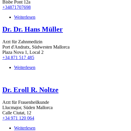
Bisbe Pont 12a
+34871707698
Weiterlesen
über
Dr.
Dirk
Dr. Dr. Hans Müller
Döring
Arzt für Zahnmedizin
Port d'Andratx, Südwesten Mallorca
Plaza Nova 1, Local 2
+34 871 517 485
Weiterlesen
über
Dr.
Dr.
Hans
Dr. Eroll R. Noltze
Müller
Arzt für Frauenheilkunde
Llucmajor, Süden Mallorca
Calle Ciutat, 12
+34 971 120 064
Weiterlesen
über