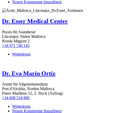
Neuen Kommentar hinzufügen
Dr.
Eroll
R.
Noltze
Dr. Esser Medical Center
Praxis für Anästhesie
Llucmajor, Süden Mallorca
Ronda Migjorn 2
+34 971 740 145
Weiterlesen
über
Dr.
Esser
Medical
Dr. Eva Marin Ortiz
Center
Ärztin für Allgemeinmedizin
Port d'Alcúdia, Norden Mallorca
Paseo Marítimo 12, 2. Stock (Aufzug)
+34 608 534 880
Weiterlesen
über
Neuen Kommentar hinzufügen
Dr.