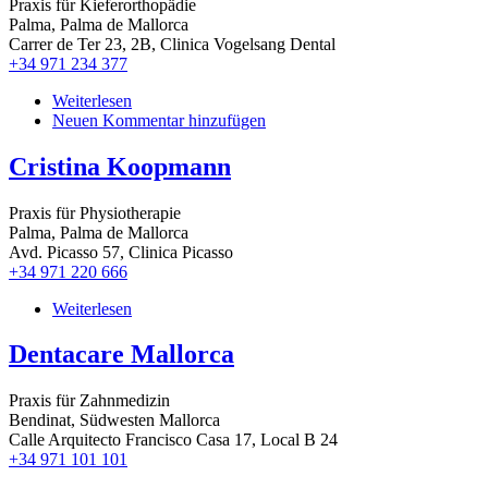
Praxis für Kieferorthopädie
Palma, Palma de Mallorca
Carrer de Ter 23, 2B, Clinica Vogelsang Dental
+34 971 234 377
Weiterlesen
über
Neuen Kommentar hinzufügen
Clinica
Dental
Vogelsang
Cristina Koopmann
Praxis für Physiotherapie
Palma, Palma de Mallorca
Avd. Picasso 57, Clinica Picasso
+34 971 220 666
Weiterlesen
über
Cristina
Koopmann
Dentacare Mallorca
Praxis für Zahnmedizin
Bendinat, Südwesten Mallorca
Calle Arquitecto Francisco Casa 17, Local B 24
+34 971 101 101