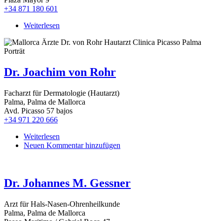
+34 871 180 601
Weiterlesen
über
Dr.
Joachim
Schreck
Dr. Joachim von Rohr
Facharzt für Dermatologie (Hautarzt)
Palma, Palma de Mallorca
Avd. Picasso 57 bajos
+34 971 220 666
Weiterlesen
über
Neuen Kommentar hinzufügen
Dr.
Joachim
von
Rohr
Dr. Johannes M. Gessner
Arzt für Hals-Nasen-Ohrenheilkunde
Palma, Palma de Mallorca