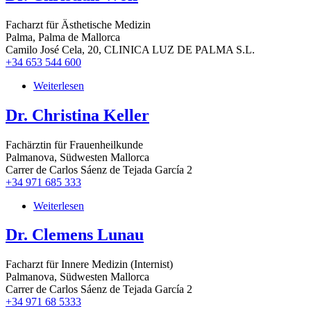
Emanuel
Gmelin
Facharzt für Ästhetische Medizin
Palma, Palma de Mallorca
Camilo José Cela, 20, CLINICA LUZ DE PALMA S.L.
+34 653 544 600
Weiterlesen
über
Dr.
Christian
Dr. Christina Keller
Wolf
Fachärztin für Frauenheilkunde
Palmanova, Südwesten Mallorca
Carrer de Carlos Sáenz de Tejada García 2
+34 971 685 333
Weiterlesen
über
Dr.
Christina
Dr. Clemens Lunau
Keller
Facharzt für Innere Medizin (Internist)
Palmanova, Südwesten Mallorca
Carrer de Carlos Sáenz de Tejada García 2
+34 971 68 5333