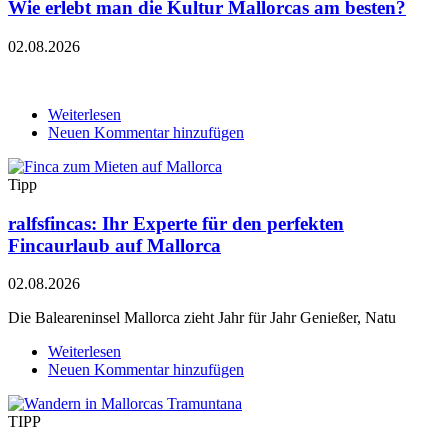
Wie erlebt man die Kultur Mallorcas am besten?
Was
Reisende
2026
02.08.2026
bei
der
Wahl
Weiterlesen
über
wirklich
Neuen Kommentar hinzufügen
Wie
beachten
erlebt
sollten
man
Tipp
die
Kultur
ralfsfincas: Ihr Experte für den perfekten
Mallorcas
am
Fincaurlaub auf Mallorca
besten?
02.08.2026
Die Baleareninsel Mallorca zieht Jahr für Jahr Genießer, Natu
Weiterlesen
über
Neuen Kommentar hinzufügen
ralfsfincas:
Ihr
Experte
TIPP
für
den