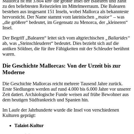
Mallorca ist mit 3.604 km² die größte Insel der Balearen und zählt
zu den beliebtesten Reisezielen im Mittelmeerraum. Die Balearen
bestehen aus insgesamt 151 Inseln, wobei Mallorca als bekannteste
hervorsticht. Der Name stammt vom lateinischen
„maior“
– was
„die größere“ bedeutet, im Gegensatz zu Menorca, der „kleineren“
Insel.
Der Begriff „Balearen“ leitet sich vom altgriechischen
„Baliarides“
ab, was „Steinschleuderer“ bedeutet. Dies bezieht sich auf die
antiken Söldner, die für ihre Fähigkeiten mit der Schleuder berühmt
waren.
Die Geschichte Mallorcas: Von der Urzeit bis zur
Moderne
Die Geschichte Mallorcas reicht mehrere Tausend Jahre zurück.
Erste Siedlungen werden auf rund 4.000 bis 6.000 Jahre vor unserer
Zeit datiert. Archäologische Funde weisen auf frühe Bewohner aus
dem heutigen Südfrankreich und Spanien hin.
Im Laufe der Jahrhunderte wurde die Insel von verschiedenen
Kulturen geprägt:
Talaiot-Kultur