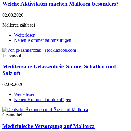
Welche Aktivitäten machen Mallorca besonders?
perfekten
Fincaurlaub
auf
02.08.2026
Mallorca
Mallorca zählt sei
Weiterlesen
über
Neuen Kommentar hinzufügen
Welche
Aktivitäten
machen
Lebensstil
Mallorca
besonders?
Mediterrane Gelassenheit: Sonne, Schatten und
Salzluft
02.08.2026
Weiterlesen
über
Neuen Kommentar hinzufügen
Mediterrane
Gelassenheit:
Sonne,
Gesundheit
Schatten
und
Medizinische Versorgung auf Mallorca
Salzluft