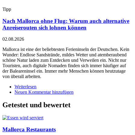
Das
Tipp
sollten
Mallorca-
Nach Mallorca ohne Flug: Warum auch alternative
Urlauber
mitnehmen
Anreiserouten sich lohnen können
02.08.2026
Mallorca ist eine der beliebtesten Ferieninseln der Deutschen. Kein
Wunder: Endlose Sandstrände, mildes Wetter und atemberaubend
schöne Natur laden zum Entdecken und Verweilen ein. Nicht nur
Touristen, auch digitale Nomaden finden sich immer häufiger auf
der Baleareninsel ein. Immer mehr Menschen können heutzutage
von überall arbeiten.
Weiterlesen
über
Neuen Kommentar hinzufügen
Nach
Mallorca
ohne
Getestet und bewertet
Flug:
Warum
auch
alternative
Mallorca Restaurants
Anreiserouten