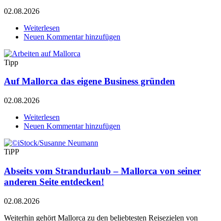
02.08.2026
Weiterlesen
über
Neuen Kommentar hinzufügen
Medizinische
Versorgung
auf
Tipp
Mallorca
Auf Mallorca das eigene Business gründen
02.08.2026
Weiterlesen
über
Neuen Kommentar hinzufügen
Auf
Mallorca
das
TiPP
eigene
Business
Abseits vom Strandurlaub – Mallorca von seiner
gründen
anderen Seite entdecken!
02.08.2026
Weiterhin gehört Mallorca zu den beliebtesten Reisezielen von