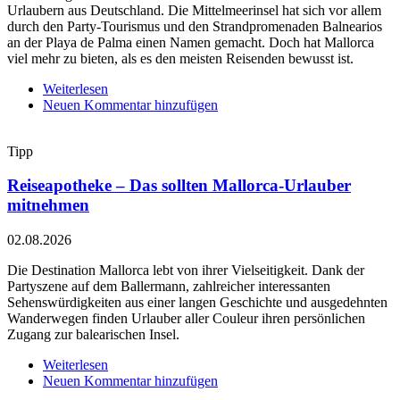
Urlaubern aus Deutschland. Die Mittelmeerinsel hat sich vor allem
durch den Party-Tourismus und den Strandpromenaden Balnearios
an der Playa de Palma einen Namen gemacht. Doch hat Mallorca
viel mehr zu bieten, als es den meisten Reisenden bewusst ist.
Weiterlesen
über
Neuen Kommentar hinzufügen
Abseits
vom
Strandurlaub
Tipp
–
Mallorca
Reiseapotheke – Das sollten Mallorca-Urlauber
von
seiner
mitnehmen
anderen
Seite
02.08.2026
entdecken!
Die Destination Mallorca lebt von ihrer Vielseitigkeit. Dank der
Partyszene auf dem Ballermann, zahlreicher interessanten
Sehenswürdigkeiten aus einer langen Geschichte und ausgedehnten
Wanderwegen finden Urlauber aller Couleur ihren persönlichen
Zugang zur balearischen Insel.
Weiterlesen
über
Neuen Kommentar hinzufügen
Reiseapotheke
–