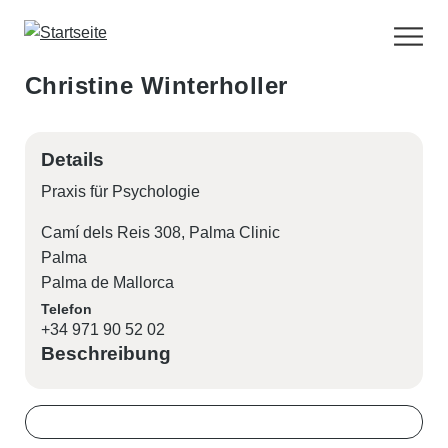
D
i
r
Christine Winterholler
e
k
t
Details
z
Praxis
für
Psychologie
u
m
Camí dels Reis 308, Palma Clinic
I
Palma
n
Palma de Mallorca
h
Telefon
a
+34 971 90 52 02
Beschreibung
l
t