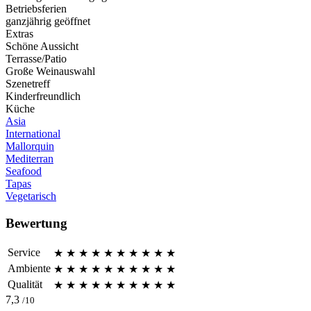
Betriebsferien
ganzjährig geöffnet
Extras
Schöne Aussicht
Terrasse/Patio
Große Weinauswahl
Szenetreff
Kinderfreundlich
Küche
Asia
International
Mallorquin
Mediterran
Seafood
Tapas
Vegetarisch
Bewertung
Service
★
★
★
★
★
★
★
★
★
★
Ambiente
★
★
★
★
★
★
★
★
★
★
Qualität
★
★
★
★
★
★
★
★
★
★
7,3
/10