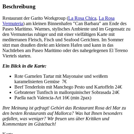
Beschreibung
Restaurant der Garito Workgroup (
La Rosa Chica
,
La Rosa
Vermuteria
) am kleinen Binnenhafen "Can Barbara" am Ende des
Paseo Maritimo. Warmes, stylisches Ambiente und im Gegensatz zu
den Vermuterias ruhiger und mit einer vielfältigen Karte mit
mediterranen Fleisch, Fisch und Seafood Gerichten. Im Sommer
sitzt man draußen direkt am kleinen Hafen und kann in das
Nachtleben am Paseo Maritimo oder des nahegelegenen El Tereno
Viertels starten.
Ein Blick in die Karte:
Rote Garnelen Tartar mit Mayonaise und weißem
karamelisierten Gemüse 7€
Beef Tenderloin mit Manchego Pesto und Kartoffeln 24€
Gebratener Tunfisch in mallorquinischer Sobrasada 24€
Paella nach Valencia-Art 16€ (min 2pax)
Ihre Meinung ist gefragt! Gehört das Restaurant Rosa del Mar zu
den besten Restaurants auf Mallorca? Was hat Ihnen besonders
gefallen, was weniger? Wir freuen uns über Kritiken und
Kommentare im Gästebuch!