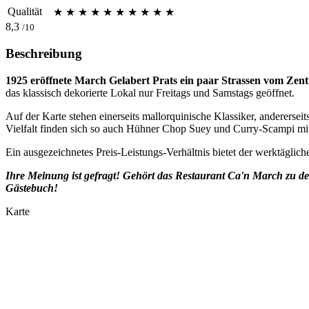
Qualität
★
★
★
★
★
★
★
★
★
★
8,3
/10
Beschreibung
1925 eröffnete March Gelabert Prats ein paar Strassen vom Ze
das klassisch dekorierte Lokal nur Freitags und Samstags geöffnet.
Auf der Karte stehen einerseits mallorquinische Klassiker, anderersei
Vielfalt finden sich so auch Hühner Chop Suey und Curry-Scampi mi
Ein ausgezeichnetes Preis-Leistungs-Verhältnis bietet der werktäglic
Ihre Meinung ist gefragt! Gehört das Restaurant Ca'n March zu d
Gästebuch!
Karte