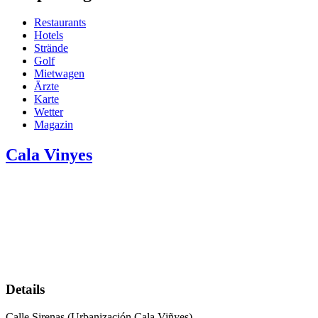
Restaurants
Hotels
Strände
Golf
Mietwagen
Ärzte
Karte
Wetter
Magazin
Cala Vinyes
Details
Calle Sirenas (Urbanización Cala Viñyes)