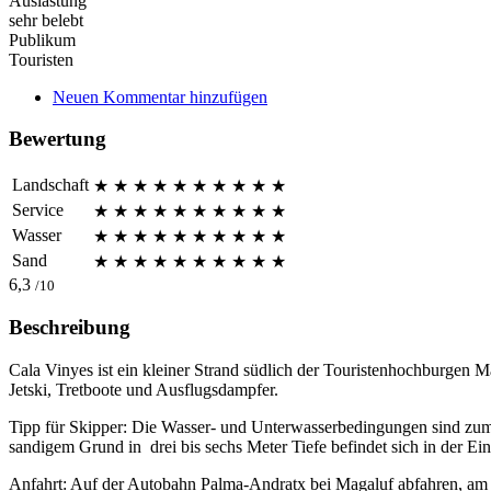
Auslastung
sehr belebt
Publikum
Touristen
Neuen Kommentar hinzufügen
Bewertung
Landschaft
★
★
★
★
★
★
★
★
★
★
Service
★
★
★
★
★
★
★
★
★
★
Wasser
★
★
★
★
★
★
★
★
★
★
Sand
★
★
★
★
★
★
★
★
★
★
6,3
/10
Beschreibung
Cala Vinyes ist ein kleiner Strand südlich der Touristenhochburgen 
Jetski, Tretboote und Ausflugsdampfer.
Tipp für Skipper: Die Wasser- und Unterwasserbedingungen sind zum 
sandigem Grund in drei bis sechs Meter Tiefe befindet sich in der Ein
Anfahrt: Auf der Autobahn Palma-Andratx bei Magaluf abfahren, am z