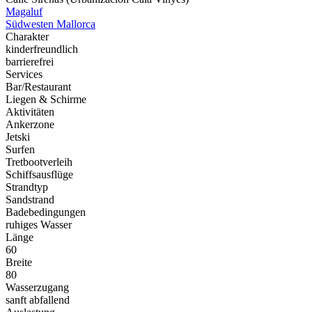
Magaluf
Südwesten Mallorca
Charakter
kinderfreundlich
barrierefrei
Services
Bar/Restaurant
Liegen & Schirme
Aktivitäten
Ankerzone
Jetski
Surfen
Tretbootverleih
Schiffsausflüge
Strandtyp
Sandstrand
Badebedingungen
ruhiges Wasser
Länge
60
Breite
80
Wasserzugang
sanft abfallend