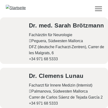
D
i
r
Dr. med. Sarah Brötzmann
e
k
Fachärztin für Neurologie
t
Peguera, Südwesten Mallorca
z
DFZ (deutsche Facharzt-Zentren), Carrer de
u
les Malgrats, 6
m
+34 971 68 5333
I
n
h
Dr. Clemens Lunau
a
l
Facharzt für Innere Medizin (Internist)
t
Palmanova, Südwesten Mallorca
Carrer de Carlos Sáenz de Tejada García 2
+34 971 68 5333