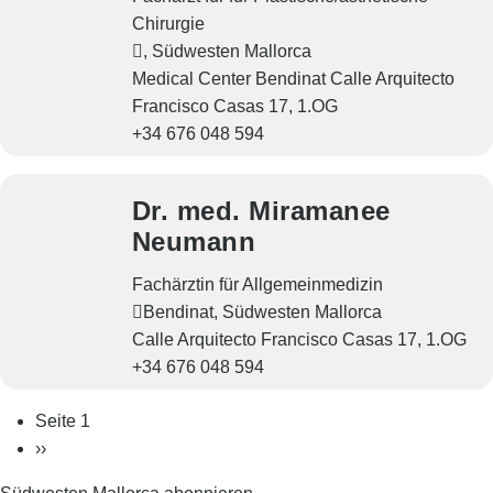
Chirurgie
, Südwesten Mallorca
Medical Center Bendinat Calle Arquitecto
Francisco Casas 17, 1.OG
+34 676 048 594
Dr. med. Miramanee
Neumann
Fachärztin für Allgemeinmedizin
Bendinat, Südwesten Mallorca
Calle Arquitecto Francisco Casas 17, 1.OG
+34 676 048 594
S
Seite 1
e
N
››
i
ä
t