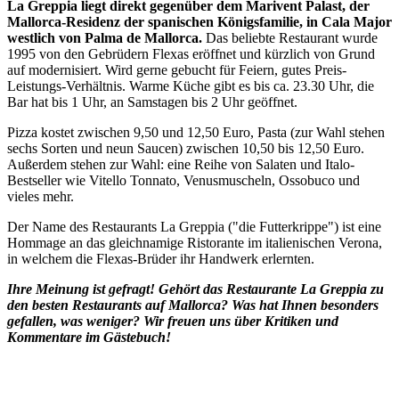
La Greppia liegt direkt gegenüber dem Marivent Palast, der
Mallorca-Residenz der spanischen Königsfamilie, in Cala Major
westlich von Palma de Mallorca.
Das beliebte Restaurant wurde
1995 von den Gebrüdern Flexas eröffnet und kürzlich von Grund
auf modernisiert. Wird gerne gebucht für Feiern, gutes Preis-
Leistungs-Verhältnis. Warme Küche gibt es bis ca. 23.30 Uhr, die
Bar hat bis 1 Uhr, an Samstagen bis 2 Uhr geöffnet.
Pizza kostet zwischen 9,50 und 12,50 Euro, Pasta (zur Wahl stehen
sechs Sorten und neun Saucen) zwischen 10,50 bis 12,50 Euro.
Außerdem stehen zur Wahl: eine Reihe von Salaten und Italo-
Bestseller wie Vitello Tonnato, Venusmuscheln, Ossobuco und
vieles mehr.
Der Name des Restaurants La Greppia ("die Futterkrippe") ist eine
Hommage an das gleichnamige Ristorante im italienischen Verona,
in welchem die Flexas-Brüder ihr Handwerk erlernten.
Ihre Meinung ist gefragt! Gehört das Restaurant
e La Greppia
zu
den besten Restaurants auf Mallorca? Was hat Ihnen besonders
gefallen, was weniger? Wir freuen uns über Kritiken und
Kommentare im Gästebuch!