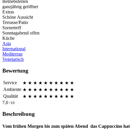
Betriebsferien
ganzjährig geöffnet
Extras
Schöne Aussicht
Terrasse/Patio
Szenetreff
Sonntagabend offen
Küche
Asia
International
Mediterran
Vegetarisch
Bewertung
Service
★
★
★
★
★
★
★
★
★
★
Ambiente
★
★
★
★
★
★
★
★
★
★
Qualität
★
★
★
★
★
★
★
★
★
★
7,0
/10
Beschreibung
Vom frühen Morgen bis zum späten Abend  das Cappuccino hat im