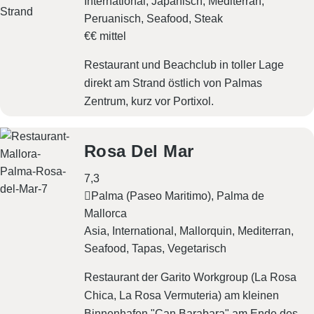
International
Japanisch
Mediterran
Peruanisch
Seafood
Steak
€€ mittel
Restaurant und Beachclub in toller Lage
direkt am Strand östlich von Palmas
Zentrum, kurz vor Portixol.
Rosa Del Mar
7,3
Palma (Paseo Maritimo), Palma de
Mallorca
Asia
International
Mallorquin
Mediterran
Seafood
Tapas
Vegetarisch
Restaurant der Garito Workgroup (
La Rosa
Chica
,
La Rosa Vermuteria
) am kleinen
Binnenhafen "Can Barabara" am Ende des