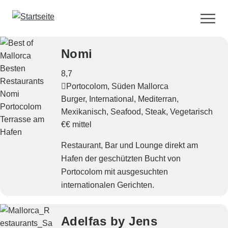
D
i
r
Nomi
e
k
8,7
t
Portocolom, Süden Mallorca
z
Burger
International
Mediterran
u
Mexikanisch
Seafood
Steak
Vegetarisch
m
€€ mittel
I
n
Restaurant, Bar und Lounge direkt am
h
Hafen der geschützten Bucht von
a
Portocolom mit ausgesuchten
l
internationalen Gerichten.
t
Adelfas by Jens