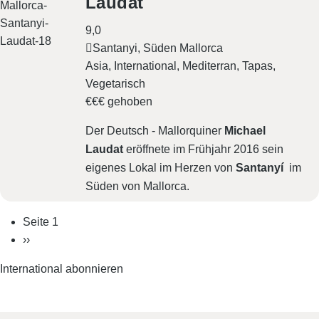
Laudat
9,0
Santanyi, Süden Mallorca
Asia
International
Mediterran
Tapas
Vegetarisch
€€€ gehoben
Der Deutsch - Mallorquiner
Michael
Laudat
eröffnete im Frühjahr 2016 sein
eigenes Lokal im Herzen von
Santanyí
im
Süden von Mallorca.
S
Seite 1
e
N
››
i
ä
t
International abonnieren
e
c
n
h
n
s
u