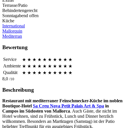
Extras
Terrasse/Patio
Behindertengerecht
Sonntagabend offen
Küche
International
Mallorquin
Mediterran
Bewertung
Service
★
★
★
★
★
★
★
★
★
★
Ambiente
★
★
★
★
★
★
★
★
★
★
Qualität
★
★
★
★
★
★
★
★
★
★
8,0
/10
Beschreibung
Restaurant mit mediterraner Feinschmecker-Küche im noblen
Boutique-Hotel
Sa Creu Nova Petit Palais Art & Spa
in
Campos im Südosten von Mallorca
. Auch Gäste, die nicht im
Hotel wohnen, sind zu Frühstück, Lunch und Dinner herzlich
willkommen. Besonders an Martktagen (Samstag) ist der Patio
beliebter Treffpunkt für ein ausgiebiges Frühstück.