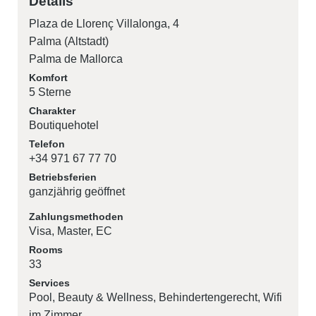
Details
Plaza de Llorenç Villalonga, 4
Palma (Altstadt)
Palma de Mallorca
Komfort
5 Sterne
Charakter
Boutiquehotel
Telefon
+34 971 67 77 70
Betriebsferien
ganzjährig geöffnet
Zahlungsmethoden
Visa
Master
EC
Rooms
33
Services
Pool
Beauty & Wellness
Behindertengerecht
Wifi
im Zimmer