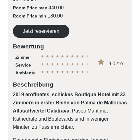
440.00
Room Price max
180.00
Room Price min
Jetzt reservieren
Bewertung
★
★
★
★
★
★
★
★
★
★
Zimmer
9,0
/10
★
★
★
★
★
★
★
★
★
★
Service
★
★
★
★
★
★
★
★
★
★
Ambiente
Beschreibung
2019 eröffnetes, schickes Boutique-Hotel mit 33
Zimmern in erster Reihe von Palma de Mallorcas
Altstadtviertel Calatrava.
Paseo Maritimo,
Kathedrale und Boulevards sind in wenigen
Minuten zu Fuss erreichbar.