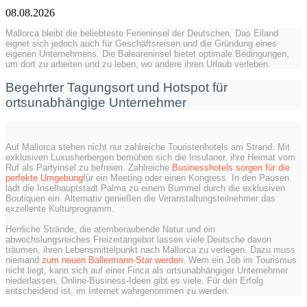
08.08.2026
Mallorca bleibt die beliebteste Ferieninsel der Deutschen. Das Eiland
eignet sich jedoch auch für Geschäftsreisen und die Gründung eines
eigenen Unternehmens. Die Baleareninsel bietet optimale Bedingungen,
um dort zu arbeiten und zu leben, wo andere ihren Urlaub verleben.
Begehrter Tagungsort und Hotspot für
ortsunabhängige Unternehmer
Auf Mallorca stehen nicht nur zahlreiche Touristenhotels am Strand. Mit
exklusiven Luxusherbergen bemühen sich die Insulaner, ihre Heimat vom
Ruf als Partyinsel zu befreien. Zahlreiche
Businesshotels sorgen für die
perfekte Umgebung
für ein Meeting oder einen Kongress. In den Pausen
lädt die Inselhauptstadt Palma zu einem Bummel durch die exklusiven
Boutiquen ein. Alternativ genießen die Veranstaltungsteilnehmer das
exzellente Kulturprogramm.
Herrliche Strände, die atemberaubende Natur und ein
abwechslungsreiches Freizeitangebot lassen viele Deutsche davon
träumen, ihren Lebensmittelpunkt nach Mallorca zu verlegen. Dazu muss
niemand
zum neuen Ballermann-Star werden
. Wem ein Job im Tourismus
nicht liegt, kann sich auf einer Finca als ortsunabhängiger Unternehmer
niederlassen. Online-Business-Ideen gibt es viele. Für den Erfolg
entscheidend ist, im Internet wahrgenommen zu werden.