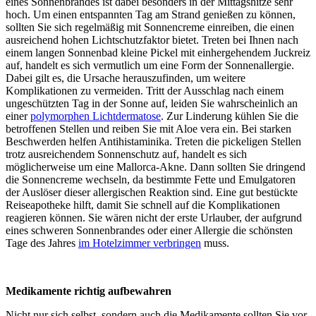
eines Sonnenbrandes ist dabei besonders in der Mittagshitze sehr
hoch. Um einen entspannten Tag am Strand genießen zu können,
sollten Sie sich regelmäßig mit Sonnencreme einreiben, die einen
ausreichend hohen Lichtschutzfaktor bietet. Treten bei Ihnen nach
einem langen Sonnenbad kleine Pickel mit einhergehendem Juckreiz
auf, handelt es sich vermutlich um eine Form der Sonnenallergie.
Dabei gilt es, die Ursache herauszufinden, um weitere
Komplikationen zu vermeiden. Tritt der Ausschlag nach einem
ungeschützten Tag in der Sonne auf, leiden Sie wahrscheinlich an
einer
polymorphen Lichtdermatose
. Zur Linderung kühlen Sie die
betroffenen Stellen und reiben Sie mit Aloe vera ein. Bei starken
Beschwerden helfen Antihistaminika. Treten die pickeligen Stellen
trotz ausreichendem Sonnenschutz auf, handelt es sich
möglicherweise um eine Mallorca-Akne. Dann sollten Sie dringend
die Sonnencreme wechseln, da bestimmte Fette und Emulgatoren
der Auslöser dieser allergischen Reaktion sind. Eine gut bestückte
Reiseapotheke hilft, damit Sie schnell auf die Komplikationen
reagieren können. Sie wären nicht der erste Urlauber, der aufgrund
eines schweren Sonnenbrandes oder einer Allergie die schönsten
Tage des Jahres
im Hotelzimmer verbringen
muss.
Medikamente richtig aufbewahren
Nicht nur sich selbst, sondern auch die Medikamente sollten Sie vor