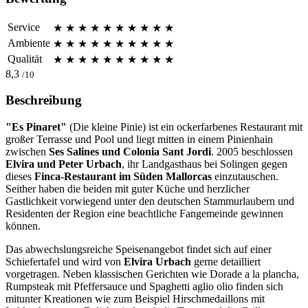
Service
★
★
★
★
★
★
★
★
★
★
Ambiente
★
★
★
★
★
★
★
★
★
★
Qualität
★
★
★
★
★
★
★
★
★
★
8,3
/10
Beschreibung
"Es Pinaret"
(Die kleine Pinie) ist ein ockerfarbenes Restaurant mit
großer Terrasse und Pool und liegt mitten in einem Pinienhain
zwischen
Ses Salines und
Colonia Sant Jordi
. 2005 beschlossen
Elvira und Peter Urbach
, ihr Landgasthaus bei Solingen gegen
dieses
Finca-Restaurant im Süden Mallorcas
einzutauschen.
Seither haben die beiden mit guter Küche und herzlicher
Gastlichkeit vorwiegend unter den deutschen Stammurlaubern und
Residenten der Region eine beachtliche Fangemeinde gewinnen
können.
Das abwechslungsreiche Speisenangebot findet sich auf einer
Schiefertafel und wird von
Elvira Urbach
gerne detailliert
vorgetragen. Neben klassischen Gerichten wie Dorade a la plancha,
Rumpsteak mit Pfeffersauce und Spaghetti aglio olio finden sich
mitunter Kreationen wie zum Beispiel Hirschmedaillons mit