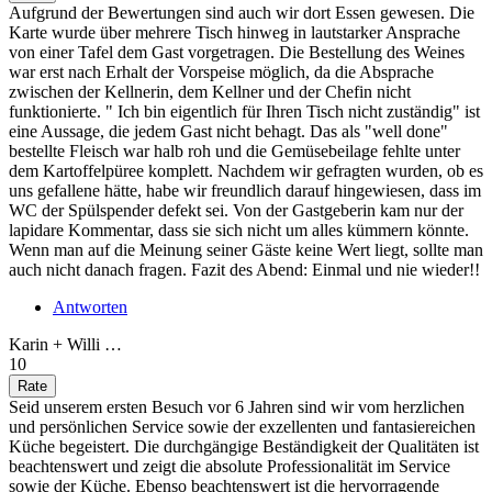
Aufgrund der Bewertungen sind auch wir dort Essen gewesen. Die
Karte wurde über mehrere Tisch hinweg in lautstarker Ansprache
von einer Tafel dem Gast vorgetragen. Die Bestellung des Weines
war erst nach Erhalt der Vorspeise möglich, da die Absprache
zwischen der Kellnerin, dem Kellner und der Chefin nicht
funktionierte. " Ich bin eigentlich für Ihren Tisch nicht zuständig" ist
eine Aussage, die jedem Gast nicht behagt. Das als "well done"
bestellte Fleisch war halb roh und die Gemüsebeilage fehlte unter
dem Kartoffelpüree komplett. Nachdem wir gefragten wurden, ob es
uns gefallene hätte, habe wir freundlich darauf hingewiesen, dass im
WC der Spülspender defekt sei. Von der Gastgeberin kam nur der
lapidare Kommentar, dass sie sich nicht um alles kümmern könnte.
Wenn man auf die Meinung seiner Gäste keine Wert liegt, sollte man
auch nicht danach fragen. Fazit des Abend: Einmal und nie wieder!!
Antworten
Karin + Willi …
10
Seid unserem ersten Besuch vor 6 Jahren sind wir vom herzlichen
und persönlichen Service sowie der exzellenten und fantasiereichen
Küche begeistert. Die durchgängige Beständigkeit der Qualitäten ist
beachtenswert und zeigt die absolute Professionalität im Service
sowie der Küche. Ebenso beachtenswert ist die hervorragende