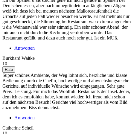
ich bin Spanier u als solcher gehe ich nicht gerade in Spanien bei
Deutschen essen, aber nach unbegründetem anfänglichem Zögern
weiß ich dass ich bei meinem nächsten Mallorcaaufenthalt die
Urbachs auf jeden Fall wieder besuchen werde. Es hat mehr als nur
gut geschmeckt, die Stimmung im Restaurant war extrem angenehm
u die Weinauswahl war sehr stimmig. Ein sehr schöner Abend, der
mir auch nicht durch die Rechnung verdorben wurde. Das
Restaurant gefällt, und dazu auch noch sehr gut. Ist ein MUß.
Antworten
Burkhard Waltke
10
Super schönes Ambiente, der Weg lohnt sich, herzliche und klasse
Bedienung durch die Chefin, hochwertige und abwechslungsreiche
Gerichte, auf individuelle Wünsche wird eingegangen. Sehr gute
Preis- Leistung. Für mich das Wohlfühl Restaurants der Insel. Jeder,
dem ich es empfohlen habe, kommt wieder. Ich freue mich schon
auf den nächsten Besuch! Gerichte viel hochwertiger als vom Bild
anzunehmen. Biss demnächst...
Antworten
Catherine Scheil
10