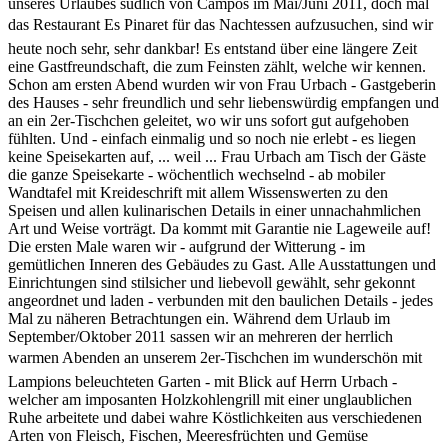
unseres Urlaubes südlich von Campos im Mai/Juni 2011, doch mal
das Restaurant Es Pinaret für das Nachtessen aufzusuchen, sind wir
heute noch sehr, sehr dankbar! Es entstand über eine längere Zeit
eine Gastfreundschaft, die zum Feinsten zählt, welche wir kennen.
Schon am ersten Abend wurden wir von Frau Urbach - Gastgeberin
des Hauses - sehr freundlich und sehr liebenswürdig empfangen und
an ein 2er-Tischchen geleitet, wo wir uns sofort gut aufgehoben
fühlten. Und - einfach einmalig und so noch nie erlebt - es liegen
keine Speisekarten auf, ... weil ... Frau Urbach am Tisch der Gäste
die ganze Speisekarte - wöchentlich wechselnd - ab mobiler
Wandtafel mit Kreideschrift mit allem Wissenswerten zu den
Speisen und allen kulinarischen Details in einer unnachahmlichen
Art und Weise vorträgt. Da kommt mit Garantie nie Lageweile auf!
Die ersten Male waren wir - aufgrund der Witterung - im
gemütlichen Inneren des Gebäudes zu Gast. Alle Ausstattungen und
Einrichtungen sind stilsicher und liebevoll gewählt, sehr gekonnt
angeordnet und laden - verbunden mit den baulichen Details - jedes
Mal zu näheren Betrachtungen ein. Während dem Urlaub im
September/Oktober 2011 sassen wir an mehreren der herrlich
warmen Abenden an unserem 2er-Tischchen im wunderschön mit
Lampions beleuchteten Garten - mit Blick auf Herrn Urbach -
welcher am imposanten Holzkohlengrill mit einer unglaublichen
Ruhe arbeitete und dabei wahre Köstlichkeiten aus verschiedenen
Arten von Fleisch, Fischen, Meeresfrüchten und Gemüse