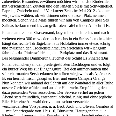
zubereitete. Besonders erwähnen möchten wir hier das Rinderfilet
mit verschiedenen Zutaten und den langen Spiess mit Schweinefilet,
Paprika, Zwiebeln und ...! Vor kurzer Zeit - im Mai 2012 - konnten
wir jeweils wählen, ob wir drinnen oder draussen Platz nehmen
möchten. Schon viele Male fuhren wir nun von Campos über Ses
Salinas herkommend bis zur gelb-roten Tafel mit der Aufschrift Es
Pinaret am rechten Strassenrand, bogen hier nach rechts und nach
weiteren etwa 300 m wieder nach rechts in ein Strässchen ein - hier
hängt das rechte Türflügelchen aus Holzlatten immer etwas schräg -
und zwischen den Trockensteinmauern erreichten wir - langsam
fahrend - das Pinienwäldchen, den Parkplatz und das Restaurant.
Bei beginnender Dämmerung leuchtet das Schild Es Pinaret (Das
Pinienbäumchen) an den pfeilergestützten Dachbogen und es folgt
ein kurzer Weg bis zur Eingangstüre. Bei den aufmerksamen und
sehr charmanten Servicedamen bestellten wir jeweils als Apéros: z.
B. ein herrlich frisch gezapftes Bier und einen Campari-Orange.
Nun konnten wir anhand der Schrift auf der Wandtafel in aller Ruhe
unsere Gerichte wählen und aus der Hauswein-Empfehlung den
dazu passenden Wein aussuchen. Der Service verlief an jedem
Abend stets freundlich, entspannt lächelnd, ruhig und ohne jegliche
Eile. Hier eine Auswahl der von uns schon versuchten,
verschiedensten Vorspeisen: u. a. Brot, Aioli und Oliven, Gambas al
... mit Schärfegrade von 1 bis 10, Blutwurst, Hauptgerichte: u. a.
Rinderfilet, Lammschulter, Entenbrust, Schweinskotelett oder den