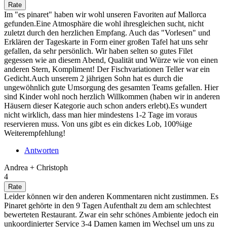
Im "es pinaret" haben wir wohl unseren Favoriten auf Mallorca
gefunden.Eine Atmosphäre die wohl ihresgleichen sucht, nicht
zuletzt durch den herzlichen Empfang. Auch das "Vorlesen" und
Erklären der Tageskarte in Form einer großen Tafel hat uns sehr
gefallen, da sehr persönlich. Wir haben selten so gutes Filet
gegessen wie an diesem Abend, Qualität und Würze wie von einen
anderen Stern, Kompliment! Der Fischvariationen Teller war ein
Gedicht.Auch unserem 2 jährigen Sohn hat es durch die
ungewöhnlich gute Umsorgung des gesamten Teams gefallen. Hier
sind Kinder wohl noch herzlich Willkommen (haben wir in anderen
Häusern dieser Kategorie auch schon anders erlebt).Es wundert
nicht wirklich, dass man hier mindestens 1-2 Tage im voraus
reservieren muss. Von uns gibt es ein dickes Lob, 100%ige
Weiterempfehlung!
Antworten
Andrea + Christoph
4
Leider können wir den anderen Kommentaren nicht zustimmen. Es
Pinaret gehörte in den 9 Tagen Aufenthalt zu dem am schlechtest
bewerteten Restaurant. Zwar ein sehr schönes Ambiente jedoch ein
unkoordinierter Service 3-4 Damen kamen im Wechsel um uns zu