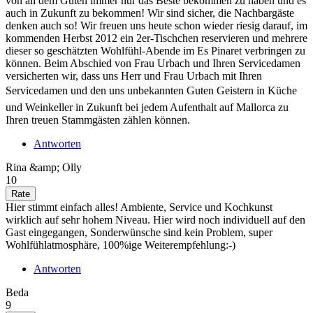
von all dem Guten immer nur das Beste bekommen zu haben und es
auch in Zukunft zu bekommen! Wir sind sicher, die Nachbargäste
denken auch so! Wir freuen uns heute schon wieder riesig darauf, im
kommenden Herbst 2012 ein 2er-Tischchen reservieren und mehrere
dieser so geschätzten Wohlfühl-Abende im Es Pinaret verbringen zu
können. Beim Abschied von Frau Urbach und Ihren Servicedamen
versicherten wir, dass uns Herr und Frau Urbach mit Ihren
Servicedamen und den uns unbekannten Guten Geistern in Küche
und Weinkeller in Zukunft bei jedem Aufenthalt auf Mallorca zu
Ihren treuen Stammgästen zählen können.
Antworten
Rina &amp; Olly
10
Hier stimmt einfach alles! Ambiente, Service und Kochkunst
wirklich auf sehr hohem Niveau. Hier wird noch individuell auf den
Gast eingegangen, Sonderwünsche sind kein Problem, super
Wohlfühlatmosphäre, 100%ige Weiterempfehlung:-)
Antworten
Beda
9