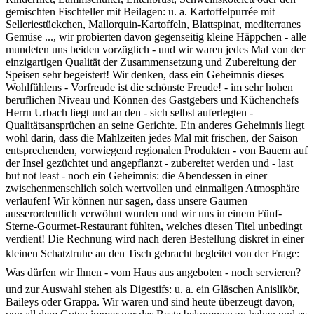
gemischten Fischteller mit Beilagen: u. a. Kartoffelpurrée mit
Selleriestückchen, Mallorquin-Kartoffeln, Blattspinat, mediterranes
Gemüse ..., wir probierten davon gegenseitig kleine Häppchen - alle
mundeten uns beiden vorzüglich - und wir waren jedes Mal von der
einzigartigen Qualität der Zusammensetzung und Zubereitung der
Speisen sehr begeistert! Wir denken, dass ein Geheimnis dieses
Wohlfühlens - Vorfreude ist die schönste Freude! - im sehr hohen
beruflichen Niveau und Können des Gastgebers und Küchenchefs
Herrn Urbach liegt und an den - sich selbst auferlegten -
Qualitätsansprüchen an seine Gerichte. Ein anderes Geheimnis liegt
wohl darin, dass die Mahlzeiten jedes Mal mit frischen, der Saison
entsprechenden, vorwiegend regionalen Produkten - von Bauern auf
der Insel gezüchtet und angepflanzt - zubereitet werden und - last
but not least - noch ein Geheimnis: die Abendessen in einer
zwischenmenschlich solch wertvollen und einmaligen Atmosphäre
verlaufen! Wir können nur sagen, dass unsere Gaumen
ausserordentlich verwöhnt wurden und wir uns in einem Fünf-
Sterne-Gourmet-Restaurant fühlten, welches diesen Titel unbedingt
verdient! Die Rechnung wird nach deren Bestellung diskret in einer
kleinen Schatztruhe an den Tisch gebracht begleitet von der Frage:
Was dürfen wir Ihnen - vom Haus aus angeboten - noch servieren? 
und zur Auswahl stehen als Digestifs: u. a. ein Gläschen Anislikör,
Baileys oder Grappa. Wir waren und sind heute überzeugt davon,