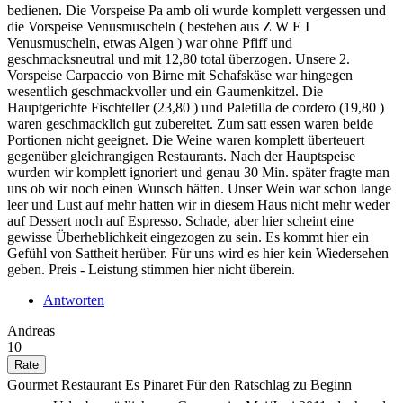
bedienen. Die Vorspeise Pa amb oli wurde komplett vergessen und
die Vorspeise Venusmuscheln ( bestehen aus Z W E I
Venusmuscheln, etwas Algen ) war ohne Pfiff und
geschmacksneutral und mit 12,80 total überzogen. Unsere 2.
Vorspeise Carpaccio von Birne mit Schafskäse war hingegen
wesentlich geschmackvoller und ein Gaumenkitzel. Die
Hauptgerichte Fischteller (23,80 ) und Paletilla de cordero (19,80 )
waren geschmacklich gut zubereitet. Zum satt essen waren beide
Portionen nicht geeignet. Die Weine waren komplett überteuert
gegenüber gleichrangigen Restaurants. Nach der Hauptspeise
wurden wir komplett ignoriert und genau 30 Min. später fragte man
uns ob wir noch einen Wunsch hätten. Unser Wein war schon lange
leer und Lust auf mehr hatten wir in diesem Haus nicht mehr weder
auf Dessert noch auf Espresso. Schade, aber hier scheint eine
gewisse Überheblichkeit eingezogen zu sein. Es kommt hier ein
Gefühl von Sattheit herüber. Für uns wird es hier kein Wiedersehen
geben. Preis - Leistung stimmen hier nicht überein.
Antworten
Andreas
10
Gourmet Restaurant Es Pinaret Für den Ratschlag zu Beginn