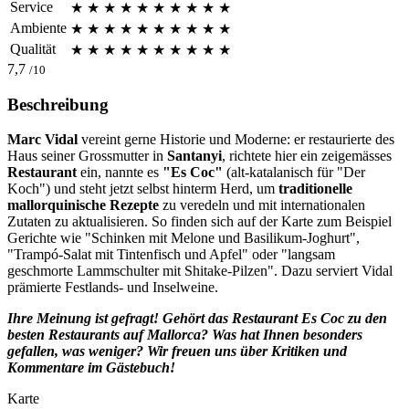
Service
★
★
★
★
★
★
★
★
★
★
Ambiente
★
★
★
★
★
★
★
★
★
★
Qualität
★
★
★
★
★
★
★
★
★
★
7,7
/10
Beschreibung
Marc Vidal
vereint gerne Historie und Moderne: er restaurierte des
Haus seiner Grossmutter in
Santanyi
, richtete hier ein zeigemässes
Restaurant
ein, nannte es
"Es Coc"
(alt-katalanisch für "Der
Koch") und steht jetzt selbst hinterm Herd, um
traditionelle
mallorquinische Rezepte
zu veredeln und mit internationalen
Zutaten zu aktualisieren. So finden sich auf der Karte zum Beispiel
Gerichte wie "Schinken mit Melone und Basilikum-Joghurt",
"Trampó-Salat mit Tintenfisch und Apfel" oder "langsam
geschmorte Lammschulter mit Shitake-Pilzen". Dazu serviert Vidal
prämierte Festlands- und Inselweine.
Ihre Meinung ist gefragt! Gehört das Restaurant
Es Coc
zu den
besten Restaurants auf Mallorca? Was hat Ihnen besonders
gefallen, was weniger? Wir freuen uns über Kritiken und
Kommentare im Gästebuch!
Karte