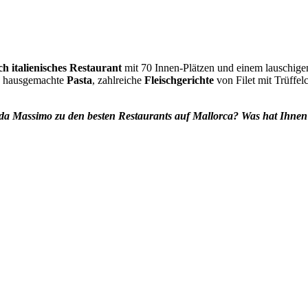
ch italienisches Restaurant
mit 70 Innen-Plätzen und einem lauschig
nd hausgemachte
Pasta
, zahlreiche
Fleischgerichte
von Filet mit Trüffe
 da Massimo
zu den besten Restaurants auf Mallorca? Was hat Ihnen 