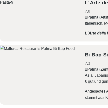
L´Arte de
7,0
Palma (Alts
Italienisch
Me
L´Arte della
Bi Bap S
7,3
Palma (Zent
Asia
Japani
€ gut und gün
Angesagtes A
stammt aus K