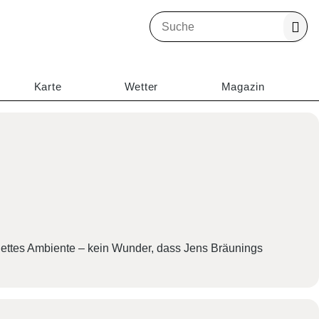
S
u
c
h
Karte
Wetter
Magazin
e
H
a
u
p
t
 nettes Ambiente – kein Wunder, dass Jens Bräunings
n
a
v