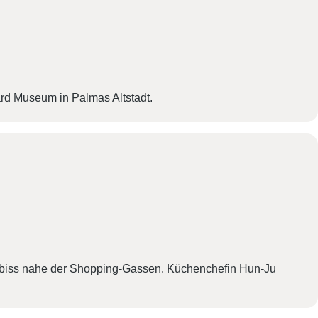
i
g
a
t
ard Museum in Palmas Altstadt.
i
o
n
mbiss nahe der Shopping-Gassen. Küchenchefin Hun-Ju