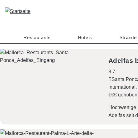
D
i
r
e
k
Restaurants
Hotels
Strände
t
z
u
Adelfas 
m
8,7
I
Santa Ponc
n
International
h
€€€ gehoben
a
l
Hochwertige m
t
Adelfas seit