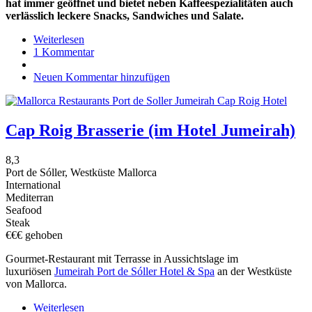
hat immer geöffnet und bietet neben Kaffeespezialitäten auch
verlässlich leckere Snacks, Sandwiches und Salate.
Weiterlesen
über
1 Kommentar
Cappuccino
(Valldemossa)
Neuen Kommentar hinzufügen
Cap Roig Brasserie (im Hotel Jumeirah)
8,3
Port de Sóller, Westküste Mallorca
International
Mediterran
Seafood
Steak
€€€ gehoben
Gourmet-Restaurant mit Terrasse in Aussichtslage im
luxuriösen
Jumeirah Port de Sóller Hotel & Spa
an der Westküste
von Mallorca.
Weiterlesen
über