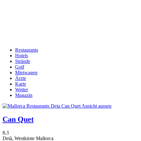
Restaurants
Hotels
Hauptnavigation
Strände
Golf
Mietwagen
Ärzte
Karte
Wetter
Magazin
Can Quet
8,3
Deià, Westküste Mallorca