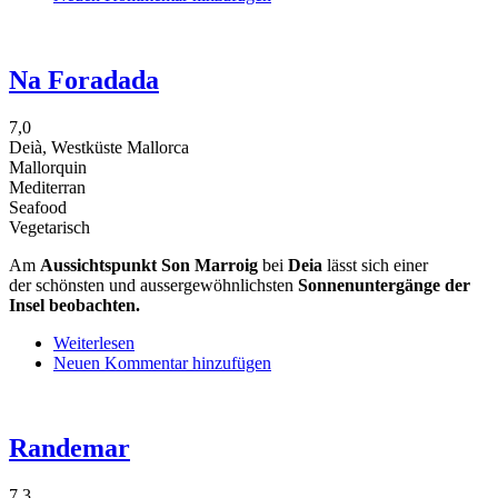
Island
&
Mountain
Na Foradada
Hotel
7,0
Deià, Westküste Mallorca
Mallorquin
Mediterran
Seafood
Vegetarisch
Am
Aussichtspunkt Son Marroig
bei
Deia
lässt sich einer
der
schönsten und aussergewöhnlichsten
Sonnenuntergänge der
Insel beobachten.
Weiterlesen
über
Neuen Kommentar hinzufügen
Na
Foradada
Randemar
7,3