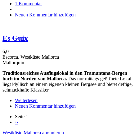
1 Kommentar
Cap
Roig
Neuen Kommentar hinzufügen
Brasserie
(im
Hotel
Jumeirah)
Es Guix
6,0
Escorca, Westküste Mallorca
Mallorquin
Traditionsreiches Ausflugslokal in den Tramuntana-Bergen
hoch im Norden von Mallorca.
Das nur mittags geöffnete Lokal
liegt idyllisch an einem eigenen kleinen Bergsee und bietet deftige,
schmackhafte Klassiker.
Weiterlesen
über
Neuen Kommentar hinzufügen
Es
Guix
Seite 1
Nächste
››
Seitennummerierung
Seite
Westküste Mallorca abonnieren