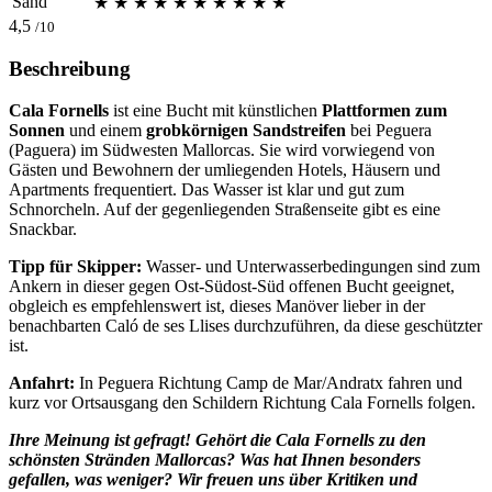
Sand
★
★
★
★
★
★
★
★
★
★
4,5
/10
Beschreibung
Cala Fornells
ist eine Bucht mit künstlichen
Plattformen zum
Sonnen
und einem
grobkörnigen Sandstreifen
bei Peguera
(Paguera) im Südwesten Mallorcas. Sie wird vorwiegend von
Gästen und Bewohnern der umliegenden Hotels, Häusern und
Apartments frequentiert. Das Wasser ist klar und gut zum
Schnorcheln. Auf der gegenliegenden Straßenseite gibt es eine
Snackbar.
Tipp für Skipper:
Wasser- und Unterwasserbedingungen sind zum
Ankern in dieser gegen Ost-Südost-Süd offenen Bucht geeignet,
obgleich es empfehlenswert ist, dieses Manöver lieber in der
benachbarten Caló de ses Llises durchzuführen, da diese geschützter
ist.
Anfahrt:
In Peguera Richtung Camp de Mar/Andratx fahren und
kurz vor Ortsausgang den Schildern Richtung Cala Fornells folgen.
Ihre Meinung ist gefragt! Gehört die Cala Fornells zu den
schönsten Stränden Mallorcas? Was hat Ihnen besonders
gefallen, was weniger? Wir freuen uns über Kritiken und