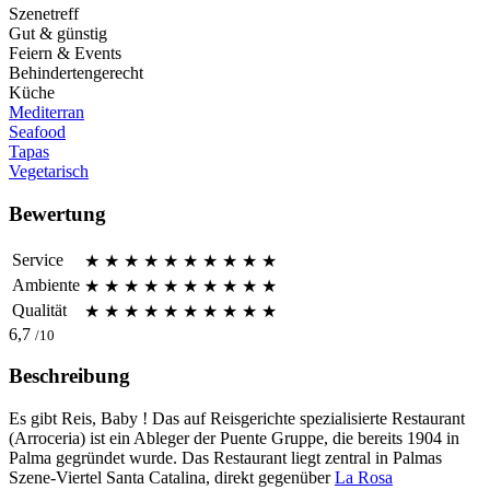
Szenetreff
Gut & günstig
Feiern & Events
Behindertengerecht
Küche
Mediterran
Seafood
Tapas
Vegetarisch
Bewertung
Service
★
★
★
★
★
★
★
★
★
★
Ambiente
★
★
★
★
★
★
★
★
★
★
Qualität
★
★
★
★
★
★
★
★
★
★
6,7
/10
Beschreibung
Es gibt Reis, Baby ! Das auf Reisgerichte spezialisierte Restaurant
(Arroceria) ist ein Ableger der Puente Gruppe, die bereits 1904 in
Palma gegründet wurde. Das Restaurant liegt zentral in Palmas
Szene-Viertel Santa Catalina, direkt gegenüber
La Rosa