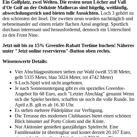
Ein Golfplatz, zwei Welten. Die ersten neun Löcher auf Vall
d'Or Golf an der Ostküste Mallorcas sind hügelig, weitläufig,
abwechslungsreich und bieten tolle Aussichten.
Loch 3 gehört zu
den schönsten der Insel. Die zweiten neun wurden nachträglich und
nebeneinander auf einem relativ flachen Areal angelegt. Sportlich
durchaus interessant und herausfordernd, dennoch ein Unterschied
zu den Front Nine.
Jetzt mit bis zu 15% Greenfee-Rabatt Teetime buchen! Näheres
unter "Jetzt online reservieren"-Button oben rechts.
Wissenswerte Details:
Vier Abschlagpositionen stehen zur Wahl (weiß 5538 Meter,
gelb 5335 Meter, blau 5024 Meter, rot 4742 Meter)
9-Loch-Spiel wird nicht angeboten.
Je nach Sonnenuntergang gibt es ein spezielles Greenfee-
Angebot für 68 Euro, auch "Letzter Abschlag" genannt Wenn
sich die Spieler beeilen, schaffen sie noch die volle Runde. Im
April z.B. gilt es ab 16.30 Uhr.
Es stehen mehrere Pádelplätze zur Verfügung.
Die Terrasse des modernen Clubhauses bietet einen schönen
Blick hinunter auf Porto Colom und die Küste.
Nur Aktionäre genießen ganzjähriges Spielrecht. Eine
Familienaktie ist übertragbar und kostet derzeit 20.167 Euro,