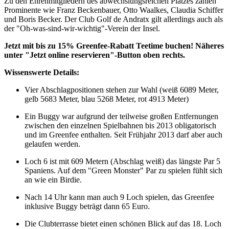
Zu den Ehrenmitgliedern des abwechslungsreichen Platzes zählen
Prominente wie Franz Beckenbauer, Otto Waalkes, Claudia Schiffer
und Boris Becker. Der Club Golf de Andratx gilt allerdings auch als
der "Oh-was-sind-wir-wichtig"-Verein der Insel.
Jetzt mit bis zu 15% Greenfee-Rabatt Teetime buchen! Näheres
unter "Jetzt online reservieren"-Button oben rechts.
Wissenswerte Details:
Vier Abschlagpositionen stehen zur Wahl (weiß 6089 Meter,
gelb 5683 Meter, blau 5268 Meter, rot 4913 Meter)
Ein Buggy war aufgrund der teilweise großen Entfernungen
zwischen den einzelnen Spielbahnen bis 2013 obligatorisch
und im Greenfee enthalten. Seit Frühjahr 2013 darf aber auch
gelaufen werden.
Loch 6 ist mit 609 Metern (Abschlag weiß) das längste Par 5
Spaniens. Auf dem "Green Monster" Par zu spielen fühlt sich
an wie ein Birdie.
Nach 14 Uhr kann man auch 9 Loch spielen, das Greenfee
inklusive Buggy beträgt dann 65 Euro.
Die Clubterrasse bietet einen schönen Blick auf das 18. Loch