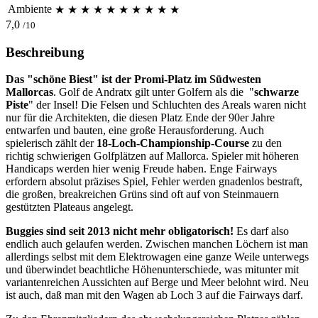
Ambiente
★
★
★
★
★
★
★
★
★
★
7,0
/10
Beschreibung
Das "schöne Biest" ist der Promi-Platz im Südwesten
Mallorcas
. Golf de Andratx gilt unter Golfern als die "
schwarze
Piste
" der Insel! Die Felsen und Schluchten des Areals waren nicht
nur für die Architekten, die diesen Platz Ende der 90er Jahre
entwarfen und bauten, eine große Herausforderung. Auch
spielerisch zählt der
18-Loch-Championship-Course
zu den
richtig schwierigen Golfplätzen auf Mallorca. Spieler mit höheren
Handicaps werden hier wenig Freude haben. Enge Fairways
erfordern absolut präzises Spiel, Fehler werden gnadenlos bestraft,
die großen, breakreichen Grüns sind oft auf von Steinmauern
gestützten Plateaus angelegt.
Buggies sind seit 2013 nicht mehr obligatorisch!
Es darf also
endlich auch gelaufen werden. Zwischen manchen Löchern ist man
allerdings selbst mit dem Elektrowagen eine ganze Weile unterwegs
und überwindet beachtliche Höhenunterschiede, was mitunter mit
variantenreichen Aussichten auf Berge und Meer belohnt wird. Neu
ist auch, daß man mit den Wagen ab Loch 3 auf die Fairways darf.