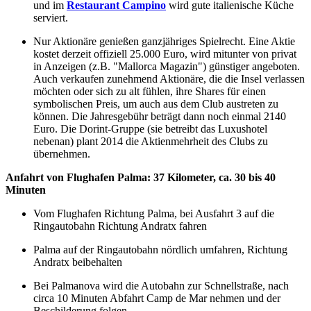
und im
Restaurant Campino
wird gute italienische Küche
serviert.
Nur Aktionäre genießen ganzjähriges Spielrecht. Eine Aktie
kostet derzeit offiziell 25.000 Euro, wird mitunter von privat
in Anzeigen (z.B. "Mallorca Magazin") günstiger angeboten.
Auch verkaufen zunehmend Aktionäre, die die Insel verlassen
möchten oder sich zu alt fühlen, ihre Shares für einen
symbolischen Preis, um auch aus dem Club austreten zu
können. Die Jahresgebühr beträgt dann noch einmal 2140
Euro. Die Dorint-Gruppe (sie betreibt das Luxushotel
nebenan) plant 2014 die Aktienmehrheit des Clubs zu
übernehmen.
Anfahrt von Flughafen Palma: 37 Kilometer, ca. 30 bis 40
Minuten
Vom Flughafen Richtung Palma, bei Ausfahrt 3 auf die
Ringautobahn Richtung Andratx fahren
Palma auf der Ringautobahn nördlich umfahren, Richtung
Andratx beibehalten
Bei Palmanova wird die Autobahn zur Schnellstraße, nach
circa 10 Minuten Abfahrt Camp de Mar nehmen und der
Beschilderung folgen