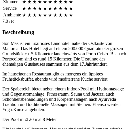
Zimmer
★
★
★
★
★
★
★
★
★
★
Service
★
★
★
★
★
★
★
★
★
★
Ambiente
★
★
★
★
★
★
★
★
★
★
7,0
/10
Beschreibung
Son Mas ist ein luxuriöses Landhotel nahe der Ostküste von
Mallorca. Das Hotel liegt auf einem 200.000 Quadratmeter großen
Grundstück ca. 5 Kilometer landeinwärts von Porto Cristo. Bis nach
Portocolom sind es rund 15 Kilometer. Die Ursrünge des
ehemaligen Gutshauses stammen aus dem 17.Jahrhundert.
Im hauseigenen Restaurant gibt es morgens ein üppiges
Frühstücksbuffet, abends wird mediterrane Küche serviert.
Der Spabereich bietet neben einem Indoor-Pool mit Hydromassage
und Gegenstromanlage, Fitnessraum, Sauna und Jacuzzi auch
Schönheitsbehandlungen und Körpermassagen nach Ayurveda-
Tradition und traditionelle Massagen mit Steinen. Ebenso werden
Yoga-Kurse angeboten.
Der Pool mißt 20 mal 8 Meter.