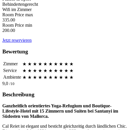
Behindertengerecht
Wifi im Zimmer
Room Price max
335.00
Room Price min
200.00
Jetzt reservieren
Bewertung
Zimmer
★
★
★
★
★
★
★
★
★
★
Service
★
★
★
★
★
★
★
★
★
★
Ambiente
★
★
★
★
★
★
★
★
★
★
9,0
/10
Beschreibung
Ganzheitlich orientiertes Yoga-Refugium und Boutique-
Lifestyle-Hotel mit 15 Zimmern und Suiten bei Santanyi im
Südosten von Mallorca.
Cal Reiet ist elegant und besticht gleichzeitig durch ländlichen Chic.