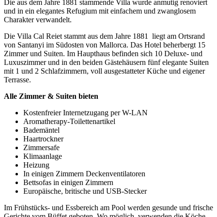
Die aus dem Jahre 1881 stammende Villa wurde anmutig renoviert
und in ein elegantes Refugium mit einfachem und zwanglosem
Charakter verwandelt.
Die Villa Cal Reiet stammt aus dem Jahre 1881 liegt am Ortsrand
von Santanyi im Südosten von Mallorca. Das Hotel beherbergt 15
Zimmer und Suiten. Im Haupthaus befinden sich 10 Deluxe- und
Luxuszimmer und in den beiden Gästehäusern fünf elegante Suiten
mit 1 und 2 Schlafzimmern, voll ausgestatteter Küche und eigener
Terrasse.
Alle Zimmer & Suiten bieten
Kostenfreier Internetzugang per W-LAN
Aromatherapy-Toilettenartikel
Bademäntel
Haartrockner
Zimmersafe
Klimaanlage
Heizung
In einigen Zimmern Deckenventilatoren
Bettsofas in einigen Zimmern
Europäische, britische und USB-Stecker
Im Frühstücks- und Essbereich am Pool werden gesunde und frische
Gerichte vom Büffet geboten. Wo möglich, verwenden die Köche