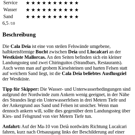
Service
★
★
★
★
★
★
★
★
★
★
Wasser
★
★
★
★
★
★
★
★
★
★
Sand
★
★
★
★
★
★
★
★
★
★
6,5
/10
Beschreibung
Die
Cala Deia
ist eine von steilen Felswände umgebene,
halbkreisförmige
Bucht
zwischen
Deia
und
Llucalcari
an der
Westküste Mallorcas.
An den Seiten befinden sich ein kleiner
Landungssteg und zwei Chiringuitos (Strandbars, Restaurants).
Auch wenn man auf grobem Kieselsteinen und harten Felsen statt
auf weichem Sand liegt, ist die
Cala Deia
beliebtes
Ausflusgziel
der Westküste.
Tipp für Skipper:
Die Wasser- und Unterwasserbedingungen sind
aufgrund der Nordwinde zum Ankern wenig geeignet, in der Nähe
des Strandes liegt ein Unterwasserfelsen in drei Metern Tiefe und
der Ankergrund aus Sand und Felsen ist unsicher. Wenn man
dennoch ankern will, sollte dies gegenüber dem Landungssteg über
Kies- und Felsgrund von vier Metern Tiefe tun.
Anfahrt:
Auf der Ma-10 von Deià nordwärts Richtung Lucalcari
fahren, kurz nach Ortsausgang links der Beschilderung auf einer