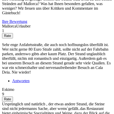
Stränden auf Mallorca? Was hat Ihnen besonders gefallen, was
weniger? Wir freuen uns über Kritiken und Kommentare im
Gästebuch!
Ihre Bewertung
MallorcaUrlauber
1
Sehr enge Anfahrtsstraße, die auch noch hoffnungslos überfüllt ist.
Wer nicht gerne 80 Euro Strafe zahlt, sollte nicht auf der Fahrbahn
parken, anderswo gibts aber kaum Platz. Der Strand unglaublich
überfüllt, nichts mit romantisch und einzigartig. Außerdem gab es
bei unserem Besuch an diesem Strand gerade sehr viele Quallen. Es
war ein schmerzhafter und nervenaufreibender Besuch an Cala
Deia. Nie wieder!
Antworten
Eskimo
9
Ursprünglich und natürlich , der etwas andere Strand, die Steine
sind nicht jedermanns Sache, aber wems`gefällt..das Restaurant
bietet einheimische Spezialitäten und Weine, dazu der Blick auf die