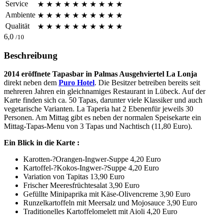
Service
★
★
★
★
★
★
★
★
★
★
Ambiente
★
★
★
★
★
★
★
★
★
★
Qualität
★
★
★
★
★
★
★
★
★
★
6,0
/10
Beschreibung
2014 eröffnete Tapasbar in Palmas Ausgehviertel La Lonja
direkt neben dem
Puro Hotel
. Die Besitzer betreiben bereits seit
mehreren Jahren ein gleichnamiges Restaurant in Lübeck. Auf der
Karte finden sich ca. 50 Tapas, darunter viele Klassiker und auch
vegetarische Varianten. La Taperia hat 2 Ebenenfür jeweils 30
Personen. Am Mittag gibt es neben der normalen Speisekarte ein
Mittag-Tapas-Menu von 3 Tapas und Nachtisch (11,80 Euro).
Ein Blick in die Karte :
Karotten-­?Orangen-­Ingwer-­Suppe 4,20 Euro
Kartoffel-­?Kokos-­Ingwer-­?Suppe 4,20 Euro
Variation von Tapitas 13,90 Euro
Frischer Meeresfrüchtesalat 3,90 Euro
Gefüllte Minipaprika mit Käse-­Olivencreme 3,90 Euro
Runzelkartoffeln mit Meersalz und Mojosauce 3,90 Euro
Traditionelles Kartoffelomelett mit Aioli 4,20 Euro