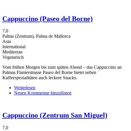
Restaurante
Japones
Cappuccino (Paseo del Borne)
7,0
Palma (Zentrum), Palma de Mallorca
Asia
International
Mediterran
Vegetarisch
Vom frühen Morgen bis zum späten Abend – das Cappuccino an
Palmas Flanierstrasse Paseo del Borne bietet neben
Kaffeespezialitäten auch leckere Snacks.
Weiterlesen
über
Neuen Kommentar hinzufügen
Cappuccino
(Paseo
del
Borne)
Cappuccino (Zentrum San Miguel)
7,0