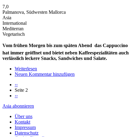
7,0
Palmanova, Südwesten Mallorca
Asia
International
Mediterran
Vegetarisch
Vom frühen Morgen bis zum späten Abend  das Cappuccino
hat immer geöffnet und bietet neben Kaffeespezialitäten auch
verlässlich leckere Snacks, Sandwiches und Salate.
Weiterlesen
über
Neuen Kommentar hinzufügen
Cappuccino
Palmanova
Vorherige
‹‹
Seite
Seite 2
Seitennummerierung
Nächste
››
Seite
Asia abonnieren
Über uns
Kontakt
Impressum
Datenschutz