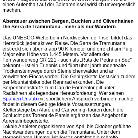
einen Aufenthalt auf der Baleareninsel wirklich unvergesslich
machen.
Abenteuer zwischen Bergen, Buchten und Olivenhainen
Die Serra de Tramuntana - mehr als nur Wandern
Das UNESCO-Welterbe im Nordwesten der Insel bildet das
Herzstück jeder aktiven Reise. Die Serra de Tramuntana
erstreckt sich über knapp 90 Kilometer und erreicht am Puig
Major eine Höhe von 1.445 Metern. Vor allem der
Fernwanderweg GR 221 - auch als „Ruta de Pedra en Sec”
bekannt – ist ein Erlebnis und führt über jahrhundertealte
Trockensteinwege durch Steineichenwälder und an
verwitterten Fincas vorbei. Die Gebirgskette lässt sich zudem
per Mountainbike oder Rennrad erkunden. Die
Serpentinenstraße zum Cap de Formentor gilt unter
Radfahrern als legendäre Herausforderung. Wer seinen
Spanien Urlaub
mit sportlichem Anspruch verbinden möchte,
findet in diesem Gebirge ideale Voraussetzungen.
Klettersteige bei Alaró und Canyoning-Touren durch die
Schlucht des Torrent de Pareis ergänzen das Angebot für
Adrenalinbegeisterte.
Lokale Anbieter organisieren von April bis Oktober geführte
Nachtwanderungen durch die Tramuntana. Unter dem
sternenklaren Himmel Mallorcas entfaltet die schroffe