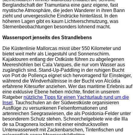
Berglandschaft der Tramuntana eine ganz eigene, fast
mystische Atmosphäre, die jeden Wanderer in ihren Bann
zieht und unvergessliche Eindrücke hinterlässt. In den
höheren Lagen gibt es kaum Lichtverschmutzung, was
Sternenbeobachtungen besonders lohnend macht.
Wassersport jenseits des Strandlebens
Die Küstenlinie Mallorcas misst über 550 Kilometer und
bietet weit mehr als Liegestuhl und Sonnenschirm.
Kajaktouren entlang der Ostküste führen zu abgelegenen
Meereshöhlen bei Cala Varques, die nur vom Wasser aus
zugänglich sind. Stand-Up-Paddling in der ruhigen Bucht
von Port de Pollença eignet sich hervorragend für Einsteiger,
während die Windverhältnisse in der Bucht von Alcúdia
erfahrene Kitesurfer anziehen. Wer das maritime Erlebnis auf
eine exklusive Ebene heben möchte, findet in unserem
Ratgeber
nützliche Tipps für einen Yachturlaub rund um die
Insel
. Tauchschulen an der Südwestküste organisieren
Ausflüge zu versunkenen Felsenformationen und
artenreichen Seegraswiesen, die als Posidonia-Felder unter
besonderem Schutz stehen. Schnorchelgebiete wie die Illa
de sa Dragonera locken mit einer eindrucksvollen
Unterwasserwelt mit Zackenbarschen, Tintenfischen und