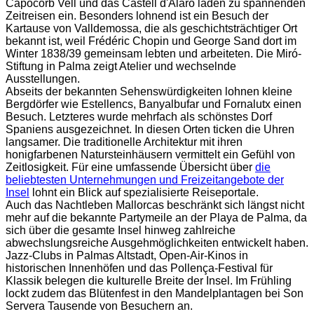
Capocorb Vell und das Castell d'Alaró laden zu spannenden
Zeitreisen ein. Besonders lohnend ist ein Besuch der
Kartause von Valldemossa, die als geschichtsträchtiger Ort
bekannt ist, weil Frédéric Chopin und George Sand dort im
Winter 1838/39 gemeinsam lebten und arbeiteten. Die Miró-
Stiftung in Palma zeigt Atelier und wechselnde
Ausstellungen.
Abseits der bekannten Sehenswürdigkeiten lohnen kleine
Bergdörfer wie Estellencs, Banyalbufar und Fornalutx einen
Besuch. Letzteres wurde mehrfach als schönstes Dorf
Spaniens ausgezeichnet. In diesen Orten ticken die Uhren
langsamer. Die traditionelle Architektur mit ihren
honigfarbenen Natursteinhäusern vermittelt ein Gefühl von
Zeitlosigkeit. Für eine umfassende Übersicht über
die
beliebtesten Unternehmungen und Freizeitangebote der
Insel
lohnt ein Blick auf spezialisierte Reiseportale.
Auch das Nachtleben Mallorcas beschränkt sich längst nicht
mehr auf die bekannte Partymeile an der Playa de Palma, da
sich über die gesamte Insel hinweg zahlreiche
abwechslungsreiche Ausgehmöglichkeiten entwickelt haben.
Jazz-Clubs in Palmas Altstadt, Open-Air-Kinos in
historischen Innenhöfen und das Pollença-Festival für
Klassik belegen die kulturelle Breite der Insel. Im Frühling
lockt zudem das Blütenfest in den Mandelplantagen bei Son
Servera Tausende von Besuchern an.