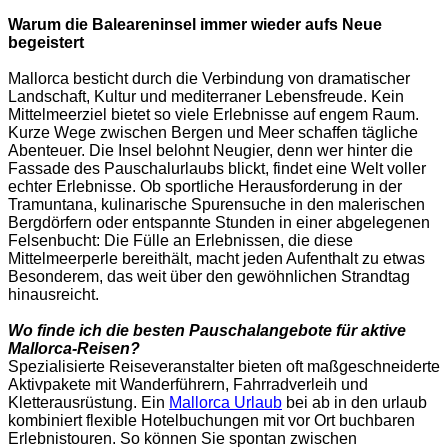
Warum die Baleareninsel immer wieder aufs Neue
begeistert
Mallorca besticht durch die Verbindung von dramatischer
Landschaft, Kultur und mediterraner Lebensfreude. Kein
Mittelmeerziel bietet so viele Erlebnisse auf engem Raum.
Kurze Wege zwischen Bergen und Meer schaffen tägliche
Abenteuer. Die Insel belohnt Neugier, denn wer hinter die
Fassade des Pauschalurlaubs blickt, findet eine Welt voller
echter Erlebnisse. Ob sportliche Herausforderung in der
Tramuntana, kulinarische Spurensuche in den malerischen
Bergdörfern oder entspannte Stunden in einer abgelegenen
Felsenbucht: Die Fülle an Erlebnissen, die diese
Mittelmeerperle bereithält, macht jeden Aufenthalt zu etwas
Besonderem, das weit über den gewöhnlichen Strandtag
hinausreicht.
Wo finde ich die besten Pauschalangebote für aktive
Mallorca-Reisen?
Spezialisierte Reiseveranstalter bieten oft maßgeschneiderte
Aktivpakete mit Wanderführern, Fahrradverleih und
Kletterausrüstung. Ein
Mallorca Urlaub
bei ab in den urlaub
kombiniert flexible Hotelbuchungen mit vor Ort buchbaren
Erlebnistouren. So können Sie spontan zwischen