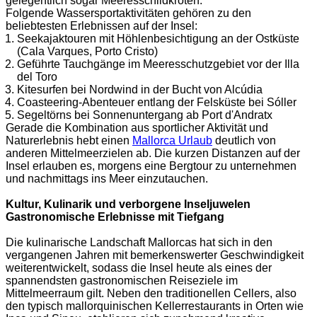
gelegentlich sogar Meeresschildkröten.
Folgende Wassersportaktivitäten gehören zu den
beliebtesten Erlebnissen auf der Insel:
Seekajaktouren mit Höhlenbesichtigung an der Ostküste
(Cala Varques, Porto Cristo)
Geführte Tauchgänge im Meeresschutzgebiet vor der Illa
del Toro
Kitesurfen bei Nordwind in der Bucht von Alcúdia
Coasteering-Abenteuer entlang der Felsküste bei Sóller
Segeltörns bei Sonnenuntergang ab Port d'Andratx
Gerade die Kombination aus sportlicher Aktivität und
Naturerlebnis hebt einen
Mallorca Urlaub
deutlich von
anderen Mittelmeerzielen ab. Die kurzen Distanzen auf der
Insel erlauben es, morgens eine Bergtour zu unternehmen
und nachmittags ins Meer einzutauchen.
Kultur, Kulinarik und verborgene Inseljuwelen
Gastronomische Erlebnisse mit Tiefgang
Die kulinarische Landschaft Mallorcas hat sich in den
vergangenen Jahren mit bemerkenswerter Geschwindigkeit
weiterentwickelt, sodass die Insel heute als eines der
spannendsten gastronomischen Reiseziele im
Mittelmeerraum gilt. Neben den traditionellen Cellers, also
den typisch mallorquinischen Kellerrestaurants in Orten wie