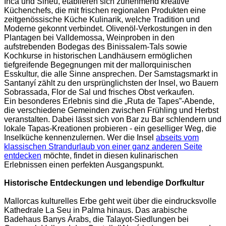
Inca und Sineu, etablieren sich zunehmend kreative
Küchenchefs, die mit frischen regionalen Produkten eine
zeitgenössische Küche Kulinarik, welche Tradition und
Moderne gekonnt verbindet. Olivenöl-Verkostungen in den
Plantagen bei Valldemossa, Weinproben in den
aufstrebenden Bodegas des Binissalem-Tals sowie
Kochkurse in historischen Landhäusern ermöglichen
tiefgreifende Begegnungen mit der mallorquinischen
Esskultur, die alle Sinne ansprechen. Der Samstagsmarkt in
Santanyí zählt zu den ursprünglichsten der Insel, wo Bauern
Sobrassada, Flor de Sal und frisches Obst verkaufen.
Ein besonderes Erlebnis sind die „Ruta de Tapes”-Abende,
die verschiedene Gemeinden zwischen Frühling und Herbst
veranstalten. Dabei lässt sich von Bar zu Bar schlendern und
lokale Tapas-Kreationen probieren - ein geselliger Weg, die
Inselküche kennenzulernen. Wer die Insel
abseits vom
klassischen Strandurlaub von einer ganz anderen Seite
entdecken
möchte, findet in diesen kulinarischen
Erlebnissen einen perfekten Ausgangspunkt.
Historische Entdeckungen und lebendige Dorfkultur
Mallorcas kulturelles Erbe geht weit über die eindrucksvolle
Kathedrale La Seu in Palma hinaus. Das arabische
Badehaus Banys Àrabs, die Talayot-Siedlungen bei