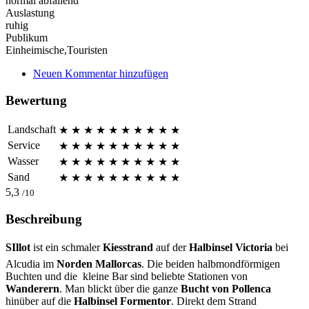
normal abfallend
Auslastung
ruhig
Publikum
Einheimische,Touristen
Neuen Kommentar hinzufügen
Bewertung
Landschaft
★
★
★
★
★
★
★
★
★
★
Service
★
★
★
★
★
★
★
★
★
★
Wasser
★
★
★
★
★
★
★
★
★
★
Sand
★
★
★
★
★
★
★
★
★
★
5,3
/10
Beschreibung
SIllot
ist ein schmaler
Kiesstrand
auf der
Halbinsel Victoria
bei
Alcudia im
Norden Mallorcas
. Die beiden halbmondförmigen
Buchten und die kleine Bar sind beliebte Stationen von
Wanderern
. Man blickt über die ganze
Bucht von Pollenca
hinüber auf die
Halbinsel Formentor
. Direkt dem Strand