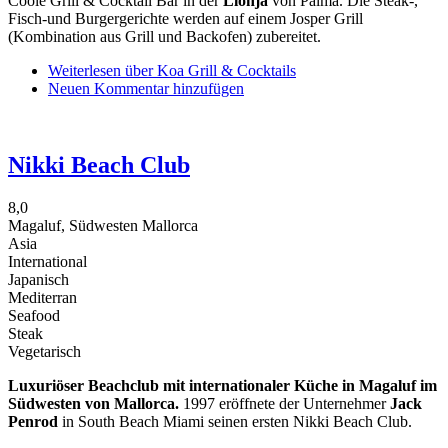
Coole Grill & Cocktail Bar in der
Llonja
von Palma. Die Steak-,
Fisch-und Burgergerichte werden auf einem Josper Grill
(Kombination aus Grill und Backofen) zubereitet.
Weiterlesen
über Koa Grill & Cocktails
Neuen Kommentar hinzufügen
Nikki Beach Club
8,0
Magaluf, Südwesten Mallorca
Asia
International
Japanisch
Mediterran
Seafood
Steak
Vegetarisch
Luxuriöser Beachclub mit internationaler Küche in Magaluf im
Südwesten von Mallorca.
1997 eröffnete der Unternehmer
Jack
Penrod
in South Beach Miami seinen ersten Nikki Beach Club.