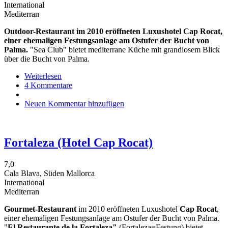
International
Mediterran
Outdoor-Restaurant im 2010 eröffneten Luxushotel Cap Rocat,
einer ehemaligen Festungsanlage am Ostufer der Bucht von
Palma.
"Sea Club" bietet mediterrane Küche mit grandiosem Blick
über die Bucht von Palma.
Weiterlesen
über
4 Kommentare
Sea
Club
Neuen Kommentar hinzufügen
(Hotel
Cap
Rocat)
Fortaleza (Hotel Cap Rocat)
7,0
Cala Blava, Süden Mallorca
International
Mediterran
Gourmet-Restaurant
im 2010 eröffneten Luxushotel
Cap Rocat
,
einer ehemaligen Festungsanlage am Ostufer der Bucht von Palma.
"
El Restaurante de la Fortaleza"
(Fortaleza=Festung) bietet