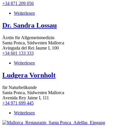
+34 871 209 056
Weiterlesen
über
Dr.
Marin
Dr. Sandra Lossau
Koychev
Ärztin für Allgemeinmedizin
Santa Ponca, Südwesten Mallorca
Avinguda del Rei Jaume I, 100
+34 601 133 333
Weiterlesen
über
Dr.
Sandra
Ludgera Vornholt
Lossau
für Naturheilkunde
Santa Ponca, Südwesten Mallorca
Avenida Rey Jaime I, 111
+34 971 699 445
Weiterlesen
über
Ludgera
Vornholt