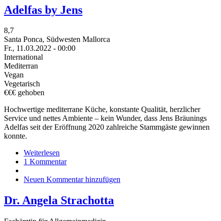
Adelfas by Jens
8,7
Santa Ponca, Südwesten Mallorca
Fr., 11.03.2022 - 00:00
International
Mediterran
Vegan
Vegetarisch
€€€ gehoben
Hochwertige mediterrane Küche, konstante Qualität, herzlicher
Service und nettes Ambiente – kein Wunder, dass Jens Bräunings
Adelfas seit der Eröffnung 2020 zahlreiche Stammgäste gewinnen
konnte.
Weiterlesen
über
1 Kommentar
Adelfas
by
Neuen Kommentar hinzufügen
Jens
Dr. Angela Strachotta