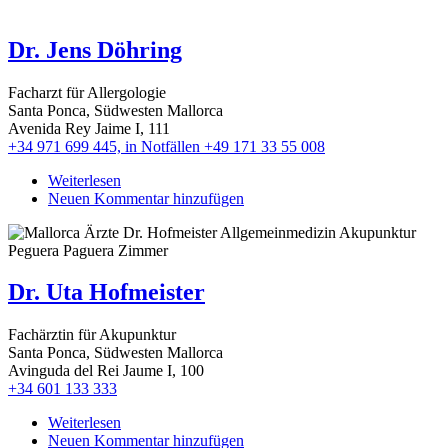
und
Hans
Dr. Jens Döhring
Trinkl
Facharzt für Allergologie
Santa Ponca, Südwesten Mallorca
Avenida Rey Jaime I, 111
+34 971 699 445, in Notfällen +49 171 33 55 008
Weiterlesen
über
Neuen Kommentar hinzufügen
Dr.
Jens
Döhring
Dr. Uta Hofmeister
Fachärztin für Akupunktur
Santa Ponca, Südwesten Mallorca
Avinguda del Rei Jaume I, 100
+34 601 133 333
Weiterlesen
über
Neuen Kommentar hinzufügen
Dr.