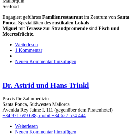
Mallorquin
Seafood
Engagiert geführtes
Familienrestaurant
im Zentrum von
Santa
Ponca
. Spezialitäten des
rustikalen Lokals
Miguel
mit
Terasse
zur Strandpromende
sind
Fisch und
Meeresfrüchte
.
Weiterlesen
über
1 Kommentar
Miguel
Neuen Kommentar hinzufügen
Dr. Astrid und Hans Trinkl
Praxis für Zahnmedizin
Santa Ponca, Südwesten Mallorca
Avenida Rey Jaime I, 111 (gegenüber dem Piratenhotel)
+34 971 699 688, mobil +34 627 574 444
Weiterlesen
über
Neuen Kommentar hinzufügen
Dr.
Astrid