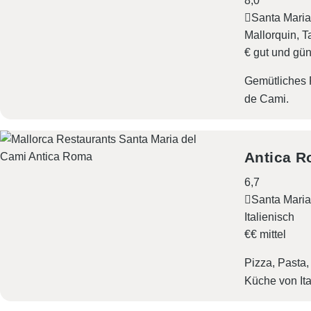
8,0
Santa Maria
Mallorquin
T
€ gut und gün
Gemütliches R
de Cami.
Antica 
6,7
Santa Maria
Italienisch
€€ mittel
Pizza, Pasta,
Küche von Ita