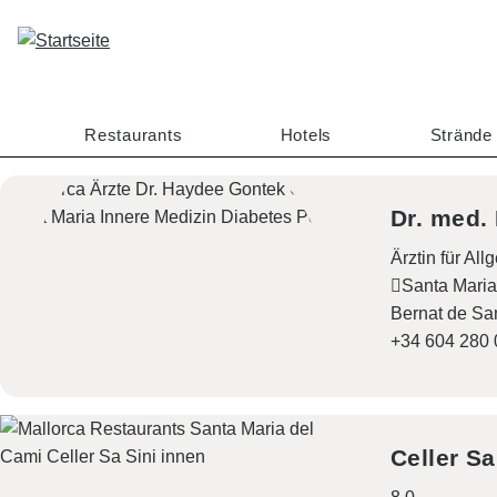
D
i
r
e
k
Restaurants
Hotels
Strände
t
z
u
Dr. med.
m
Ärztin für Al
I
Santa Maria
n
Bernat de Sa
h
+34 604 280 
a
l
t
Celler Sa