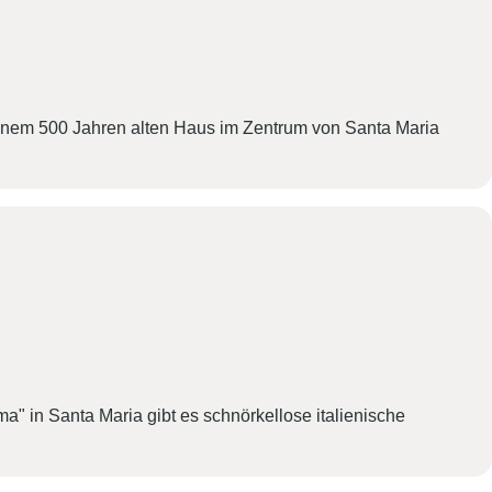
i
g
a
 einem 500 Jahren alten Haus im Zentrum von Santa Maria
t
i
o
n
a" in Santa Maria gibt es schnörkellose italienische