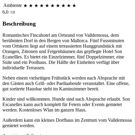
Ambiente
★
★
★
★
★
★
★
★
★
★
6,0
/10
Beschreibung
Romantisches Fincahotel am Ortsrand von Valldemossa, dem
berühmten Dorf in den Bergen von Mallorca. Fünf Fussminuten
vom Ortskern liegt auf einem terrassierten Hanggrundstück mit
Orangen, Zitronen und Feigenbäumen das gepflegte Hotel Son
Ecanellles. Es bietet ein Einzelzimmer, fünf Doppelzimmer, eine
Suite und ein Poolhaus. Die Hälfte der Einheiten verfügt über
individuelle Terrassen.
Neben einem vielseitigen Frühstück werden nach Absprache mit
den Gästen auch Grill- oder Paellaabende veranstaltet. Eine offene,
gut sortierte Hausbar steht im Kaminzimmer bereit.
Kinder sind willkommen. Hunde sind nach Absprache erlaubt. Son
Escanelles kann auch komplett für Feiern oder Events gemietet
werden. Kostenloses Wlan im ganzen Haus.
Außerdem kann ein kleines Dorfhaus im Zentrum vom Valldemossa
gemietet werden.