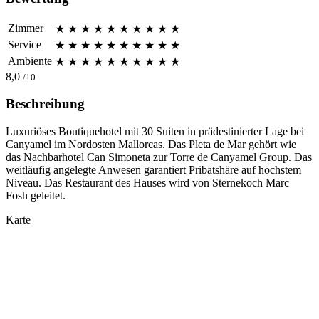
Zimmer
★
★
★
★
★
★
★
★
★
★
Service
★
★
★
★
★
★
★
★
★
★
Ambiente
★
★
★
★
★
★
★
★
★
★
8,0
/10
Beschreibung
Luxuriöses Boutiquehotel mit 30 Suiten in prädestinierter Lage bei
Canyamel im Nordosten Mallorcas. Das Pleta de Mar gehört wie
das Nachbarhotel Can Simoneta zur Torre de Canyamel Group. Das
weitläufig angelegte Anwesen garantiert Pribatshäre auf höchstem
Niveau. Das Restaurant des Hauses wird von Sternekoch Marc
Fosh geleitet.
Karte